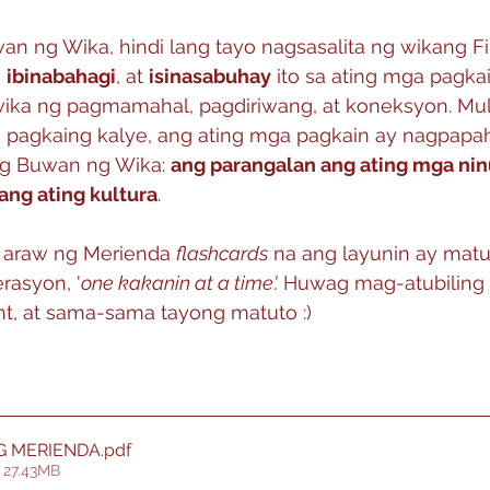
n ng Wika, hindi lang tayo nagsasalita ng wikang Fi
, 
ibinabahagi
, at 
isinasabuhay
 ito sa ating mga pagkai
wika ng pagmamahal, pagdiriwang, at koneksyon. Mul
 pagkaing kalye, ang ating mga pagkain ay nagpapa
g Buwan ng Wika: 
ang parangalan ang ating mga nin
ang ating kultura
.
araw ng Merienda 
flashcards
 na ang layunin ay mat
rasyon, '
one kakanin at a time'.
 Huwag mag-atubiling
t, at sama-sama tayong matuto :)
 NG MERIENDA
.pdf
 27.43MB