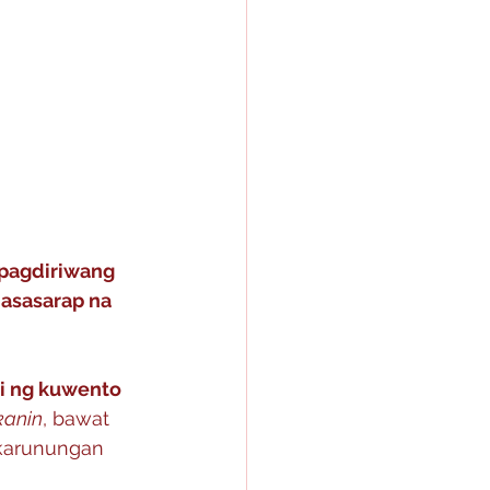
 pagdiriwang 
masasarap na 
bi ng kuwento 
kanin
, bawat 
t karunungan 