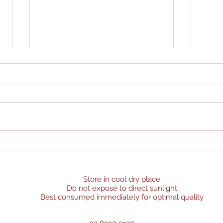
Ube H
Holy Week 2025 Branch Schedule
Store in cool dry place
Do not expose to direct sunlight
Best consumed immediately for optimal quality