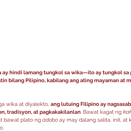
ay hindi lamang tungkol sa wika—ito ay tungkol sa
tin bilang Pilipino, kabilang ang ating mayaman at 
 
a wika at diyalekto, 
ang lutuing Filipino ay nagsasa
n, tradisyon, at pagkakakilanlan
. Bawat kagat ng 
ka
at bawat plato ng 
adobo
 ay may dalang salita, init, a
o.