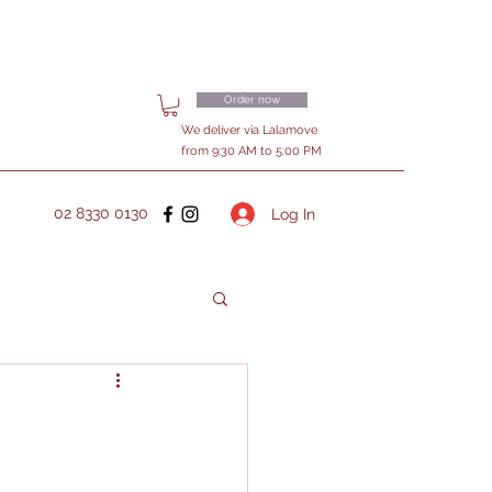
Order now
We deliver via Lalamove
from 9:30 AM to 5:00 PM
02 8330 0130
Log In