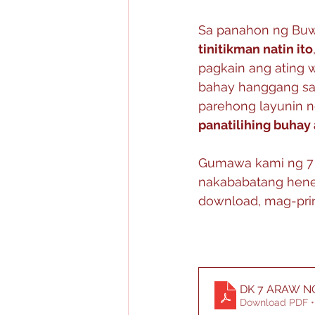
Sa panahon ng Buwa
tinitikman natin ito
pagkain ang ating 
bahay hanggang sa
parehong layunin n
panatilihing buhay 
Gumawa kami ng 7 
nakababatang hene
download, mag-prin
DK 7 ARAW
Download PDF •