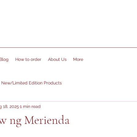
Blog
How to order
About Us
More
New/Limited Edition Products
g 18, 2025
1 min read
aw ng Merienda