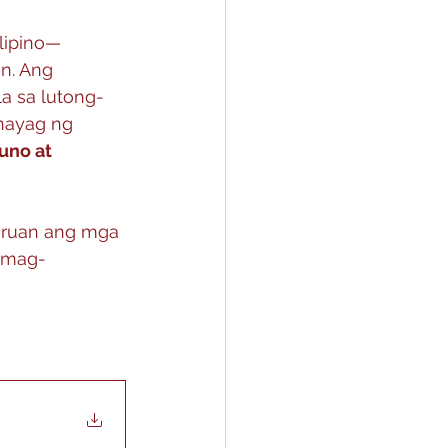
lipino—
n. Ang 
a sa lutong-
hayag ng 
uno at 
uruan ang mga 
 mag-